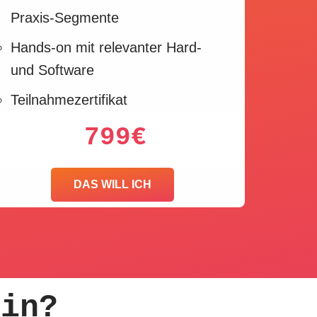
Praxis-Segmente
Hands-on mit relevanter Hard-
und Software
Teilnahmezertifikat
799€
DAS WILL ICH
ein?