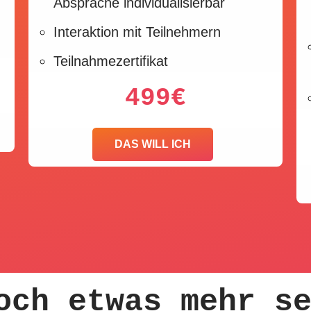
Absprache individualisierbar
Interaktion mit Teilnehmern
Teilnahmezertifikat
499€
DAS WILL ICH
och etwas mehr s